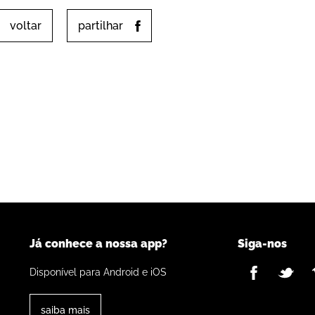
voltar
partilhar
Já conhece a nossa app?
Siga-nos
Disponível para Android e iOS
saiba mais