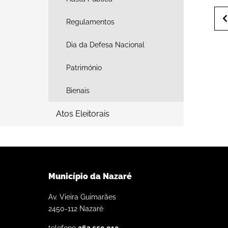
Regulamentos
Dia da Defesa Nacional
Património
Bienais
Atos Eleitorais
Município da Nazaré
Av. Vieira Guimarães
2450-112 Nazaré
telefone
262 550 010