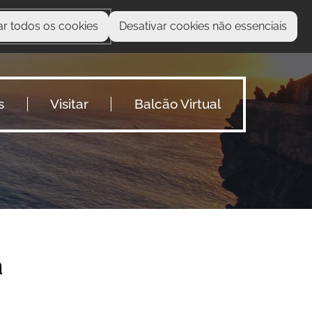
ar todos os cookies
Desativar cookies não essenciais
O que procura?
s
Visitar
Balcão Virtual
a