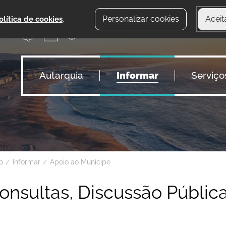
Personalizar cookies
Aceit
olítica de cookies
.
Autarquia
Informar
Serviço
io
Informar
Apoio ao Munícipe
onsultas, Discussão Públic