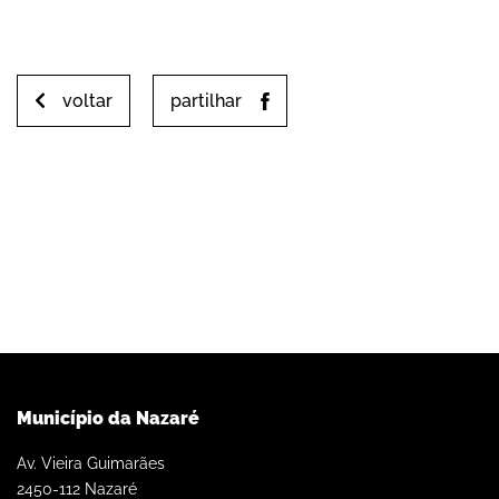
voltar
partilhar
Município da Nazaré
Av. Vieira Guimarães
2450-112 Nazaré