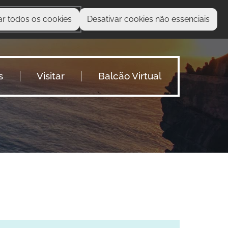
ar todos os cookies
Desativar cookies não essenciais
O que procura?
s
Visitar
Balcão Virtual