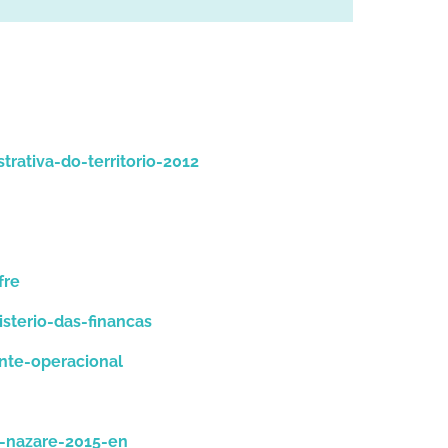
rativa-do-territorio-2012
fre
sterio-das-financas
nte-operacional
-nazare-2015-en