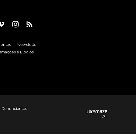
uentes
Newsletter
amações e Elogios
e Denunciantes