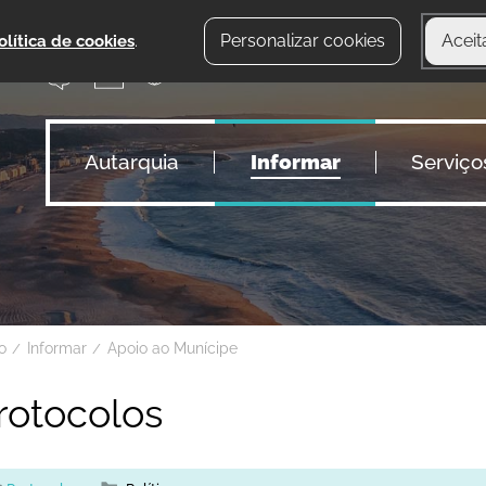
Personalizar cookies
Aceit
olítica de cookies
.
Autarquia
Informar
Serviço
io
Informar
Apoio ao Munícipe
rotocolos