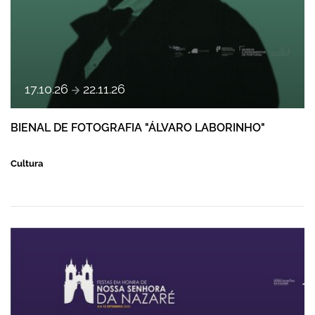
a
17
.
10
.
26
22
.
11
.
26
BIENAL DE FOTOGRAFIA "ÁLVARO LABORINHO"
Cultura
FESTAS DE NOSSA SENHORA DA NAZARÉ