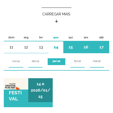
CARREGAR MAIS
dom
seg
ter
qua
qui
sex
sáb
11
12
13
14
15
16
17
nov'25
dez'25
fev'26
mar'26
jan'26
FESTIVAL
14
e
2026/01/
FESTI
15
VAL