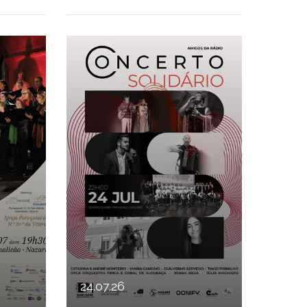
STERMÚSICA EM FAMALICÃO
CONCERTO SOLIDÁRIO
24
.
07
.
26