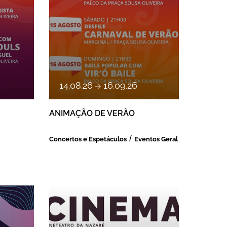
a
14
.
08
.
26
16
.
09
.
26
ANIMAÇÃO DE VERÃO
Concertos e Espetáculos
Eventos Geral
UESA
AMALICÃO
CINEMA DE AGOSTO