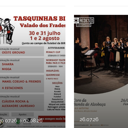
ASQUINHAS DA BIR
CONCERTO CI
26
.
07
.
26
a
30
.
07
.
26
02
.
08
.
26