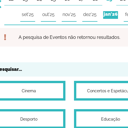
jan'26
set'25
out'25
nov'25
dez'25
f
A pesquisa de Eventos não retornou resultados.
Cinema
Concertos e Espetácu
Desporto
Educação