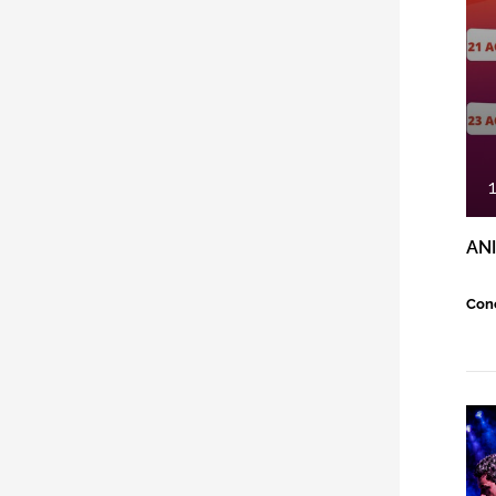
AN
Conc
E