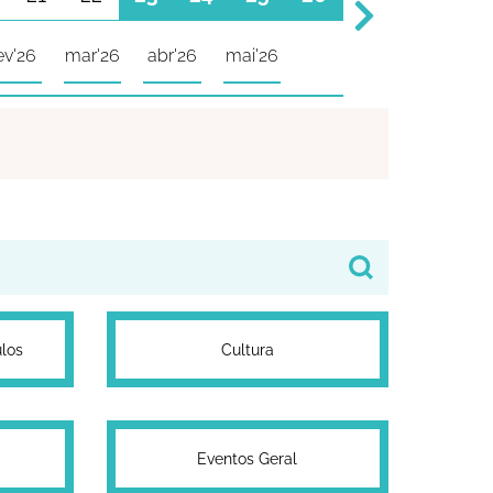
ev'26
mar'26
abr'26
mai'26
los
Cultura
Eventos Geral