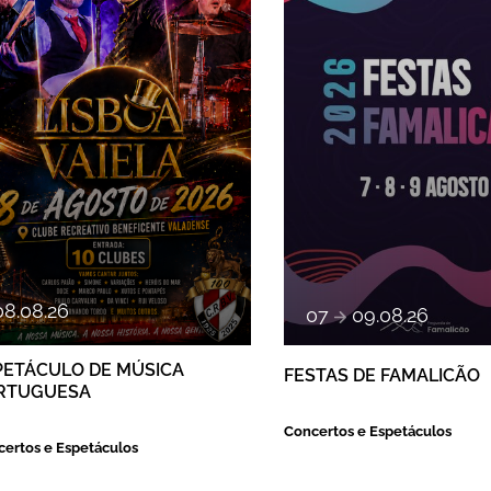
08
.
08
.
26
a
07
09
.
08
.
26
PETÁCULO DE MÚSICA
FESTAS DE FAMALICÃO
RTUGUESA
Concertos e Espetáculos
ertos e Espetáculos