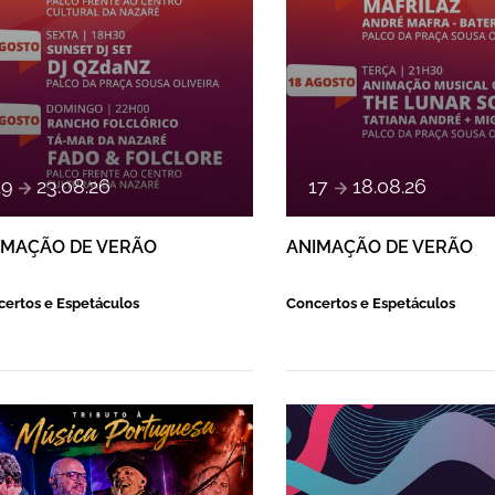
a
e
19
23
.
08
.
26
17
18
.
08
.
26
IMAÇÃO DE VERÃO
ANIMAÇÃO DE VERÃO
ertos e Espetáculos
Concertos e Espetáculos
SPETÁCULO DE MÚSICA PORTUG
FESTAS DE F