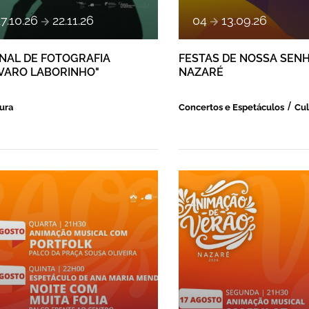
a
a
17
.
10
.
26
22
.
11
.
26
04
13
.
09
.
26
ENAL DE FOTOGRAFIA
FESTAS DE NOSSA SEN
LVARO LABORINHO"
NAZARÉ
ura
Concertos e Espetáculos
Cul
NIMAÇÃO DE VERÃO
ANIMAÇÃO DE