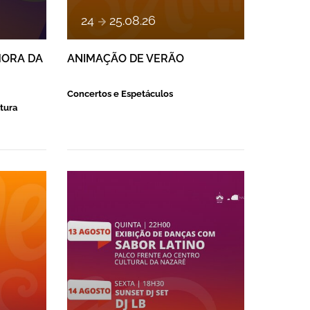
e
24
25
.
08
.
26
HORA DA
ANIMAÇÃO DE VERÃO
Concertos e Espetáculos
tura
 VERÃO
ANIMAÇÃO DE VERÃO