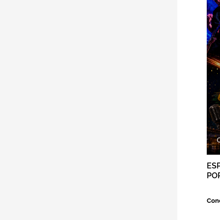
ES
PO
Conc