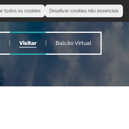
ar todos os cookies
Desativar cookies não essenciais
O que procura?
s
Visitar
Balcão Virtual