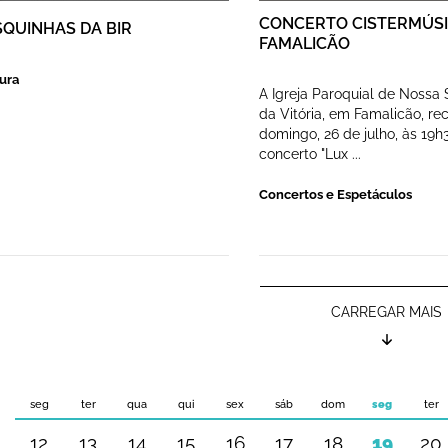
CONCERTO CISTERMÚS
SQUINHAS DA BIR
FAMALICÃO
ura
A Igreja Paroquial de Nossa
da Vitória, em Famalicão, re
domingo, 26 de julho, às 19h3
concerto "Lux ...
Concertos e Espetáculos
CARREGAR MAIS
seg
ter
qua
qui
sex
sáb
dom
seg
ter
12
13
14
15
16
17
18
19
20