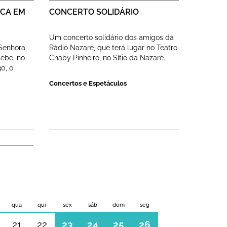
ICA EM
CONCERTO SOLIDÁRIO
Um concerto solidário dos amigos da
 Senhora
Rádio Nazaré, que terá lugar no Teatro
cebe, no
Chaby Pinheiro, no Sítio da Nazaré.
0, o
Concertos e Espetáculos
qua
qui
sex
sáb
dom
seg
21
22
23
24
25
26