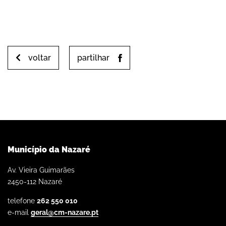
voltar
partilhar
Município da Nazaré
Av. Vieira Guimarães
2450-112 Nazaré
telefone
262 550 010
e-mail
geral@cm-nazare.pt