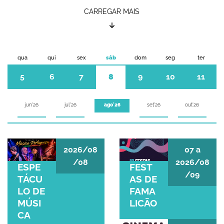
CARREGAR MAIS
qua
qui
sex
sáb
dom
seg
ter
5
6
7
8
9
10
11
jun'26
jul'26
set'26
out'26
ago'26
ESPETÁCULO DE MÚSICA PORTUGUESA
FESTAS DE FAMALI
2026/08
07
a
/08
2026/08
ESPE
FEST
/09
TÁCU
AS DE
LO DE
FAMA
MÚSI
LICÃO
CA