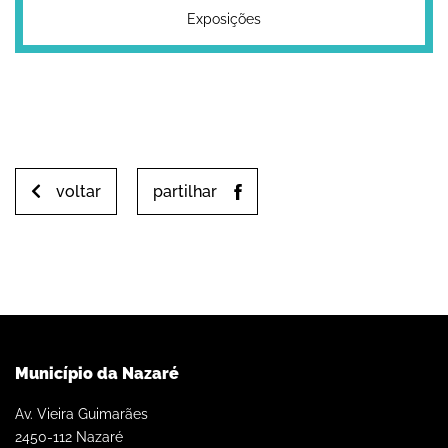
Exposições
voltar
partilhar
Município da Nazaré
Av. Vieira Guimarães
2450-112 Nazaré