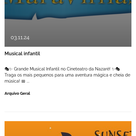
03
.
11
.
24
Musical infantil
🎭✨ Grande Musical Infantil no Cineteatro da Nazaré! ✨🎭
Traga os mais pequenos para uma aventura mágica e cheia de
música! 📅 ...
Arquivo Geral
Sunset Party de Halloween