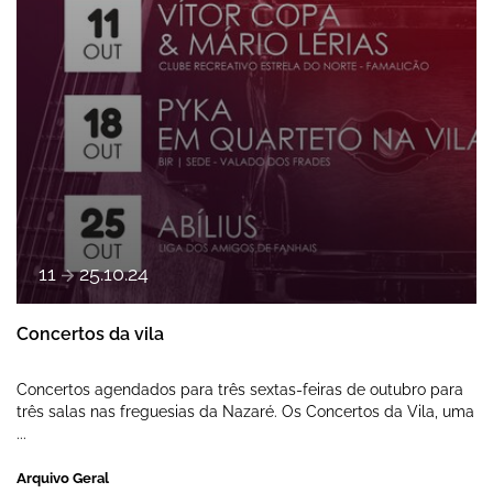
a
11
25
.
10
.
24
Concertos da vila
Concertos agendados para três sextas-feiras de outubro para
três salas nas freguesias da Nazaré. Os Concertos da Vila, uma
...
Arquivo Geral