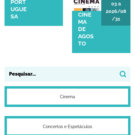
CINEMA DE AGOST
PORT
03
a
UGUE
2026/08
CINE
SA
/31
MA
DE
AGOS
TO
Cinema
Concertos e Espetáculos