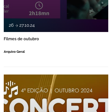
e
26
27
.
10
.
24
Filmes de outubro
Arquivo Geral
Concertos da vila