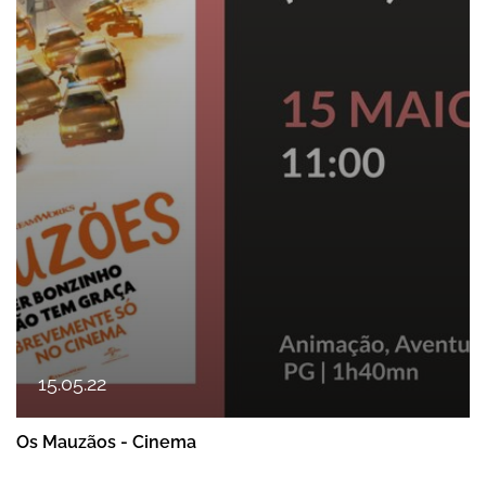
15
.
05
.
22
Os Mauzãos - Cinema