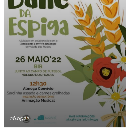
26
.
05
.
22