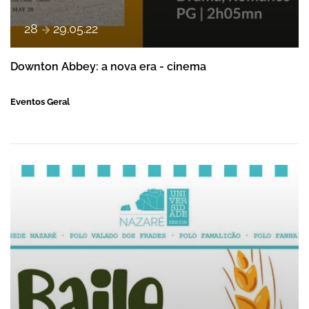
e
28
29
.
05
.
22
Downton Abbey: a nova era - cinema
Eventos Geral
Baile da Espiga