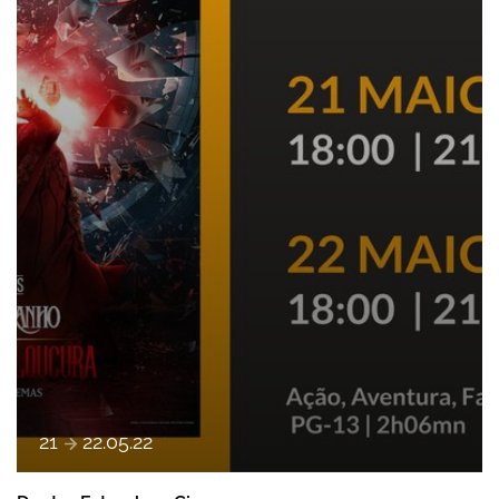
e
21
22
.
05
.
22