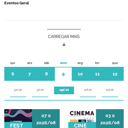
Eventos Geral
CARREGAR MAIS
qui
sex
sáb
dom
seg
ter
qua
6
7
8
9
10
11
12
jun'26
jul'26
set'26
out'26
ago'26
FESTAS DE FAMALICÃO
CINEMA DE AGOST
07
a
03
a
2026/08
2026/08
FEST
CINE