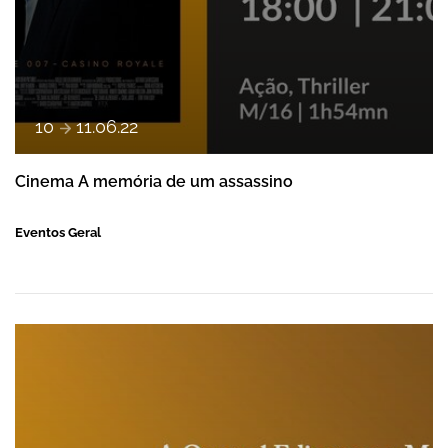
e
10
11
.
06
.
22
Cinema A memória de um assassino
Eventos Geral
Apresentação do livro "As Sombras de uma