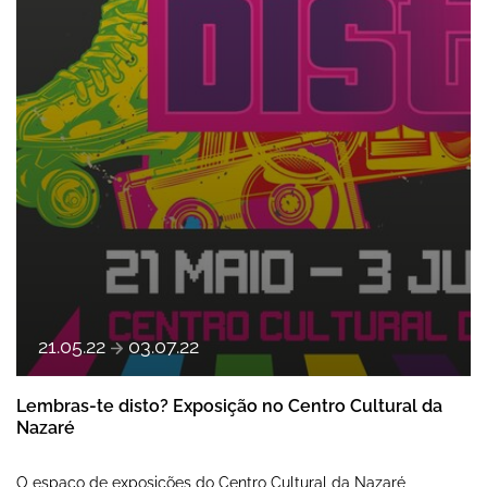
a
21
.
05
.
22
03
.
07
.
22
Lembras-te disto? Exposição no Centro Cultural da
Nazaré
O espaço de exposições do Centro Cultural da Nazaré