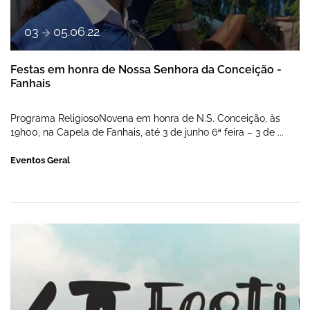
a
03
05
.
06
.
22
Festas em honra de Nossa Senhora da Conceição -
Fanhais
Programa ReligiosoNovena em honra de N.S. Conceição, às
19h00, na Capela de Fanhais, até 3 de junho 6ª feira – 3 de ...
Eventos Geral
XXI Festival de Folclore Velha Guarda