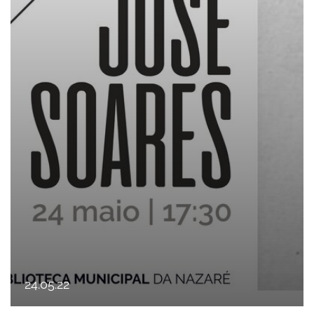
24
.
05
.
22