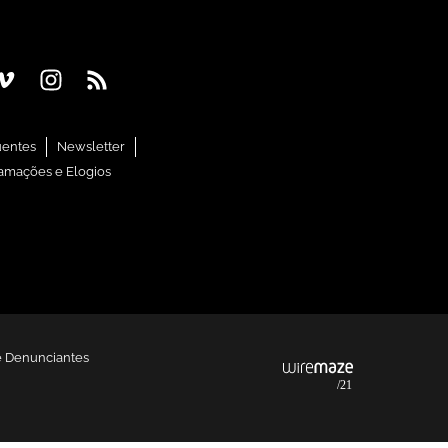
uentes
Newsletter
amações e Elogios
e Denunciantes