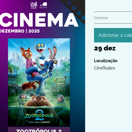
Cinema
Adicionar a cal
29
dez
iCalendar
Google Calendar
Outlook
CineTeatro
Outlook Online
Yahoo! Calendar