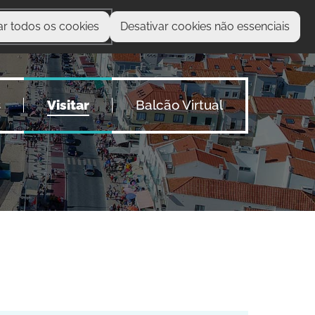
ar todos os cookies
Desativar cookies não essenciais
O que procura?
s
Visitar
Balcão Virtual