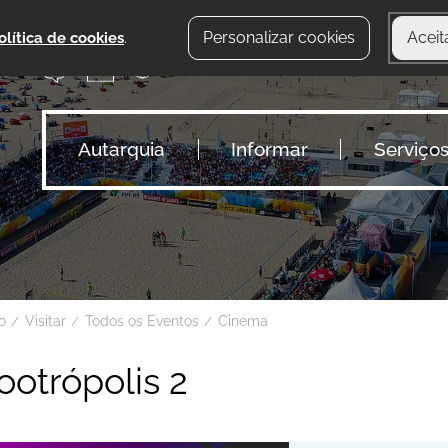
Personalizar cookies
Aceit
olítica de cookies
.
Autarquia
Informar
Serviço
io
Visitar
Todos os Eventos
Cinema
ootrópolis 2