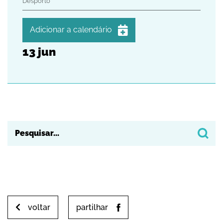
Desporto
Adicionar a calendário
13
jun
iCalendar
Google Calendar
Outlook
Outlook Online
Yahoo! Calendar
voltar
partilhar