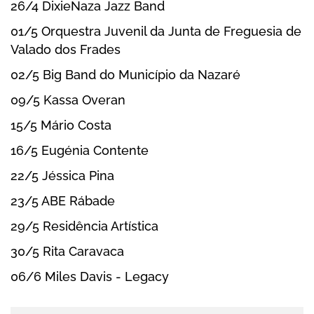
26/4 DixieNaza Jazz Band
Outlook Online
01/5 Orquestra Juvenil da Junta de Freguesia de
Yahoo! Calendar
Valado dos Frades
02/5 Big Band do Município da Nazaré
09/5 Kassa Overan
15/5 Mário Costa
16/5 Eugénia Contente
22/5 Jéssica Pina
23/5 ABE Rábade
29/5 Residência Artística
30/5 Rita Caravaca
06/6 Miles Davis - Legacy