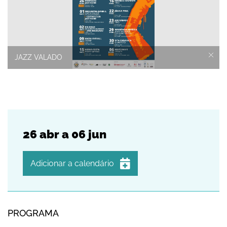
JAZZ VALADO
26
abr
a
06
jun
Adicionar a calendário
iCalendar
Google Calendar
PROGRAMA
Outlook