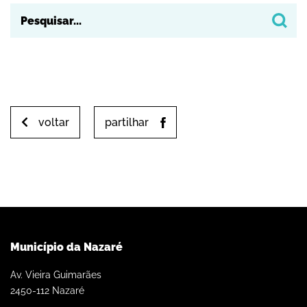
Outlook Online
Yahoo! Calendar
voltar
partilhar
Município da Nazaré
Av. Vieira Guimarães
2450-112 Nazaré