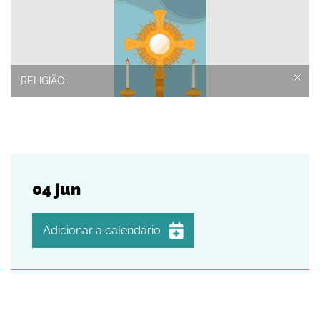
RELIGIÃO
04
jun
Adicionar a calendário
iCalendar
Google Calendar
Outlook