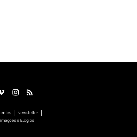
uentes
Newsletter
amações e Elogios