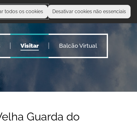
ar todos os cookies
Desativar cookies não essenciais
O que procura?
s
Visitar
Balcão Virtual
 Velha Guarda do