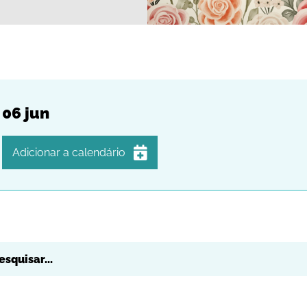
06
jun
Adicionar a calendário
iCalendar
Google Calendar
Outlook
Outlook Online
Yahoo! Calendar