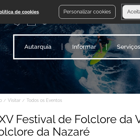
Personalizar cookies
Aceit
olítica de cookies
.
Autarquia
Informar
Serviço
io
Visitar
Todos os Eventos
XV Festival de Folclore da
olclore da Nazaré