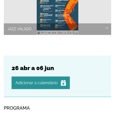
JAZZ VALADO
26
abr
a
06
jun
Adicionar a calendário
iCalendar
Google Calendar
PROGRAMA
Outlook