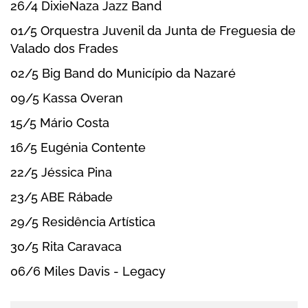
26/4 DixieNaza Jazz Band
Outlook Online
01/5 Orquestra Juvenil da Junta de Freguesia de
Yahoo! Calendar
Valado dos Frades
02/5 Big Band do Município da Nazaré
09/5 Kassa Overan
15/5 Mário Costa
16/5 Eugénia Contente
22/5 Jéssica Pina
23/5 ABE Rábade
29/5 Residência Artística
30/5 Rita Caravaca
06/6 Miles Davis - Legacy