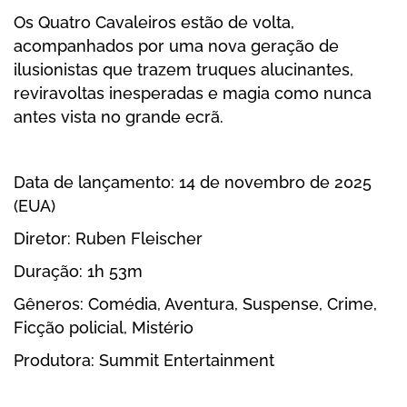
Google Calendar
Os Quatro Cavaleiros estão de volta,
Outlook
acompanhados por uma nova geração de
Outlook Online
ilusionistas que trazem truques alucinantes,
reviravoltas inesperadas e magia como nunca
Yahoo! Calendar
antes vista no grande ecrã.
Data de lançamento: 14 de novembro de 2025
(EUA)
Diretor: Ruben Fleischer
Duração: 1h 53m
Gêneros: Comédia, Aventura, Suspense, Crime,
Ficção policial, Mistério
Produtora: Summit Entertainment