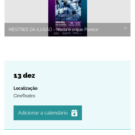
MESTRES DA ILUSÃO - Nada é o que Parece
13
dez
CineTeatro
Adicionar a calendário
iCalendar