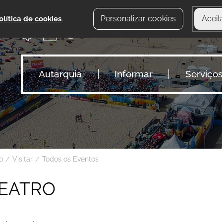
Personalizar cookies
Aceit
olítica de cookies
.
Autarquia
Informar
Serviço
io
Visitar
Todos os Eventos
EATRO