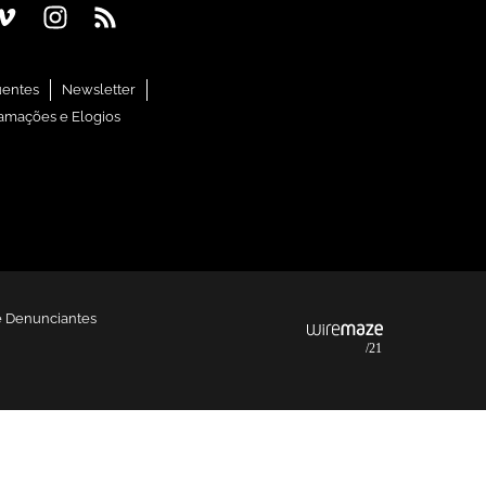
uentes
Newsletter
amações e Elogios
e Denunciantes