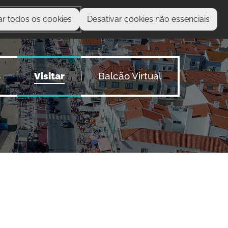
ar todos os cookies
Desativar cookies não essenciais
O que procura?
s
Visitar
Balcão Virtual