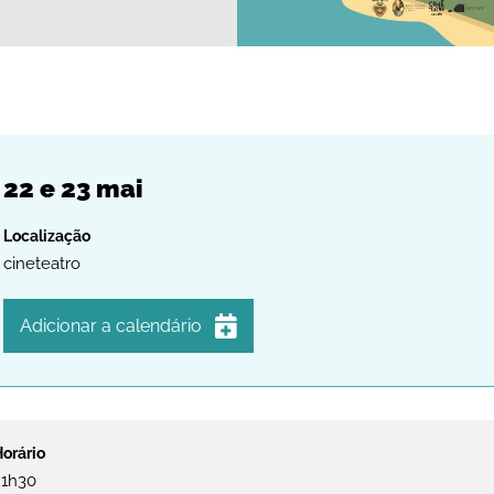
22
e
23
mai
cineteatro
Adicionar a calendário
iCalendar
Google Calendar
Outlook
21h30
Outlook Online