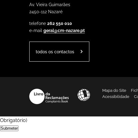
Av. Vieira Guimarães
2450-112 Nazaré
telefone
262 550 010
e-mail
geral@cm-nazare.pt
todos os contactos
Mapa do Site
Fic
Acessibilidade
C
Obrigatório
)
Submeter