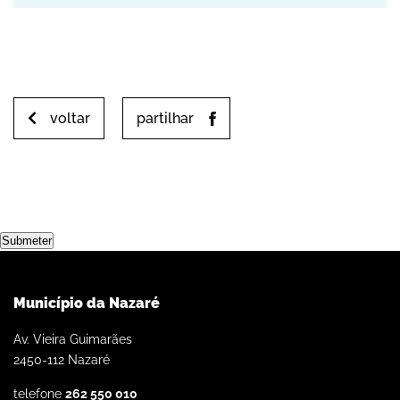
Yahoo! Calendar
voltar
partilhar
Submeter
Município da Nazaré
Av. Vieira Guimarães
2450-112 Nazaré
telefone
262 550 010