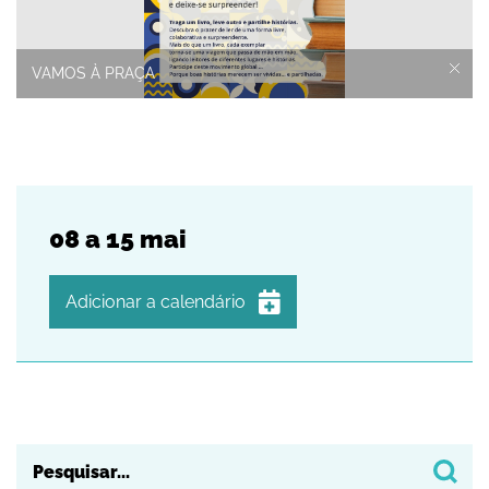
VAMOS À PRAÇA
08
a
15
mai
Adicionar a calendário
iCalendar
Google Calendar
Outlook
Outlook Online