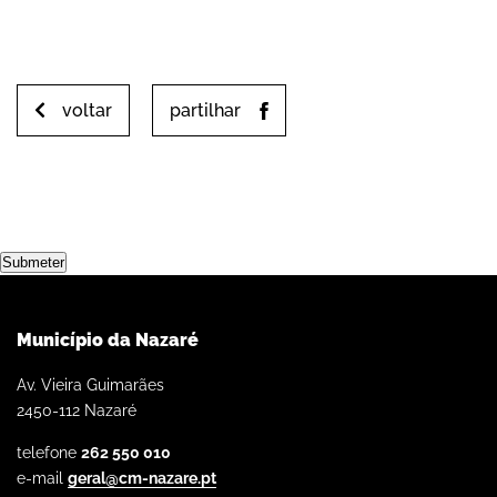
voltar
partilhar
Submeter
Município da Nazaré
Av. Vieira Guimarães
2450-112 Nazaré
telefone
262 550 010
e-mail
geral@cm-nazare.pt