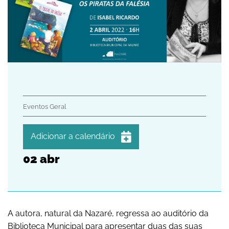
Eventos Geral
Adicionar a calendário
02
abr
iCalendar
Google Calendar
Outlook
Outlook Online
A autora, natural da Nazaré, regressa ao auditório da
Biblioteca Municipal para apresentar duas das suas
Yahoo! Calendar