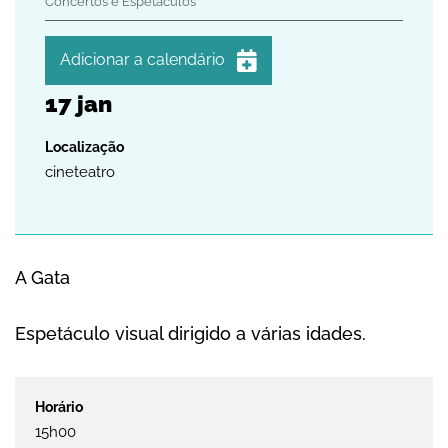
Concertos e Espetáculos
Adicionar a calendário
17
jan
iCalendar
Google Calendar
Outlook
cineteatro
Outlook Online
Yahoo! Calendar
A Gata
Espetáculo visual dirigido a várias idades.
15h00