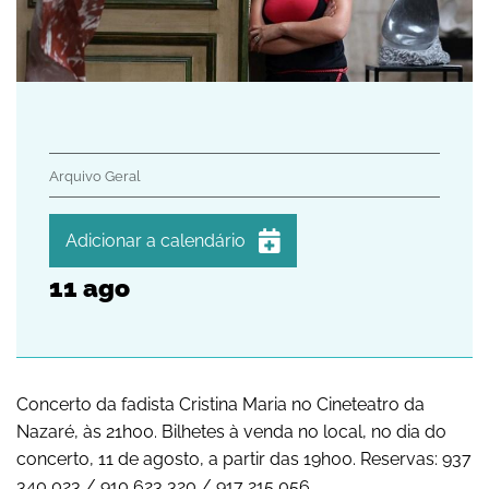
Arquivo Geral
Adicionar a calendário
11
ago
iCalendar
Google Calendar
Outlook
Outlook Online
Concerto da fadista Cristina Maria no Cineteatro da
Nazaré, às 21h00. Bilhetes à venda no local, no dia do
Yahoo! Calendar
concerto, 11 de agosto, a partir das 19h00. Reservas: 937
340 023 / 910 623 320 / 917 215 056