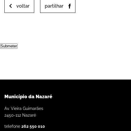
voltar
partilhar
Submeter
Município da Nazaré
Av. Vieira Guimarães
2450-112 Nazaré
telefone
262 550 010