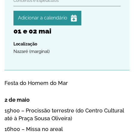
Concertos e Espetáculos
Adicionar a calendário
01
e
02
mai
iCalendar
Google Calendar
Outlook
Nazaré (marginal)
Outlook Online
Yahoo! Calendar
Festa do Homem do Mar
2 de maio
15h00 – Procissão terrestre (do Centro Cultural
até à Praça Sousa Oliveira)
16h00 – Missa no areal