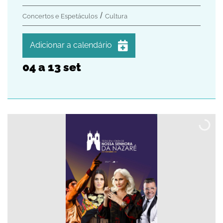
Concertos e Espetáculos
Cultura
Adicionar a calendário
04
a
13
set
iCalendar
Google Calendar
Outlook
Outlook Online
Yahoo! Calendar