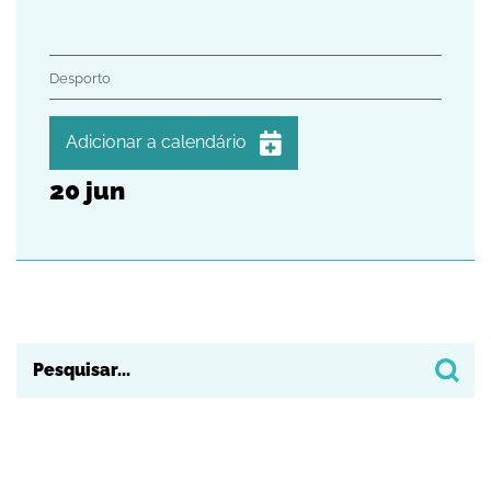
Desporto
Adicionar a calendário
20
jun
iCalendar
Google Calendar
Outlook
Outlook Online
Yahoo! Calendar