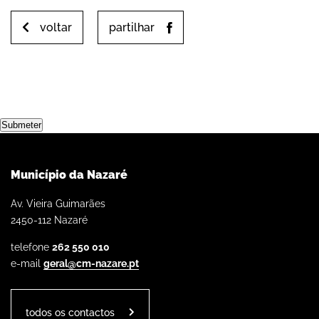
voltar
partilhar
Submeter
Município da Nazaré
Av. Vieira Guimarães
2450-112 Nazaré
telefone
262 550 010
e-mail
geral@cm-nazare.pt
todos os contactos