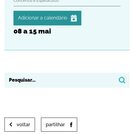
Concertos e Espetáculos
Adicionar a calendário
08
a
15
mai
iCalendar
Google Calendar
Outlook
Outlook Online
Yahoo! Calendar
voltar
partilhar