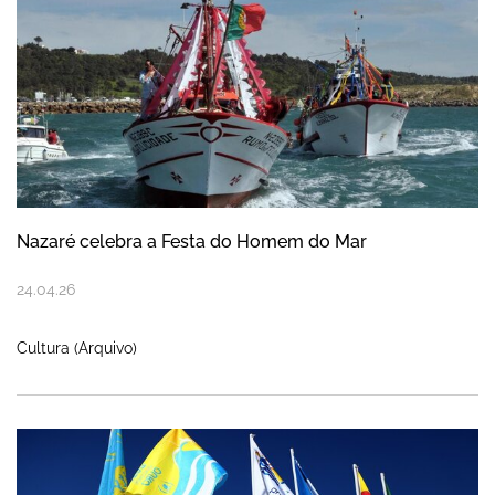
Nazaré celebra a Festa do Homem do Mar
24
.
04
.
26
Cultura (Arquivo)
Município mantém as certificações ISO