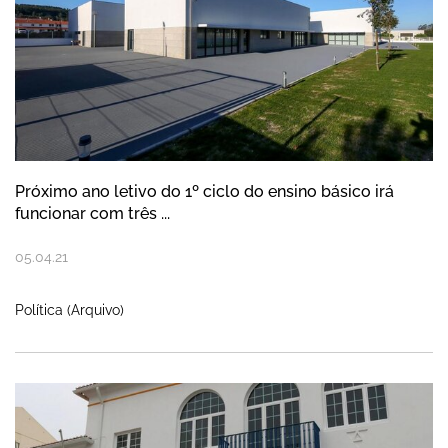
Próximo ano letivo do 1º ciclo do ensino básico irá
funcionar com três ...
05
.
04
.
21
Política (Arquivo)
Câmara da Nazaré lidera ranking satisfaç