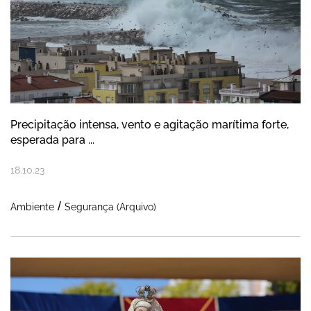
Precipitação intensa, vento e agitação marítima forte,
esperada para ...
18
.
10
.
23
Ambiente
Segurança (Arquivo)
Livro sobre o Culto de N.S Nazaré será a