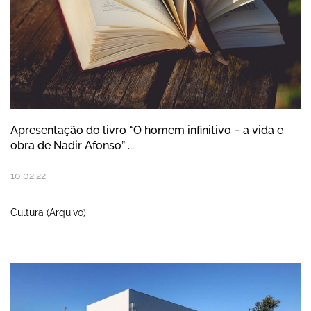
Apresentação do livro “O homem infinitivo – a vida e
obra de Nadir Afonso” ...
10
.
02
.
22
Cultura (Arquivo)
Próximo ano letivo do 1º ciclo do ensino b