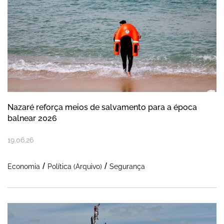
Nazaré reforça meios de salvamento para a época
balnear 2026
19
.
06
.
26
Economia
Política (Arquivo)
Segurança
Nazaré celebra a Festa do Homem do Ma