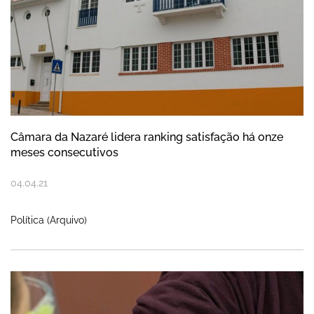
Câmara da Nazaré lidera ranking satisfação há onze
meses consecutivos
04
.
04
.
21
Política (Arquivo)
Mais de 1500 utentes receberam pelo me