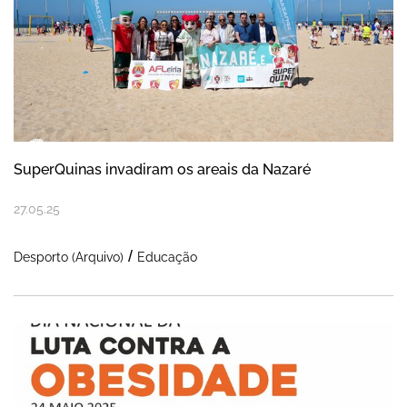
SuperQuinas invadiram os areais da Nazaré
27
.
05
.
25
Desporto (Arquivo)
Educação
Nazaré associa-se à mensagem do Dia Nac