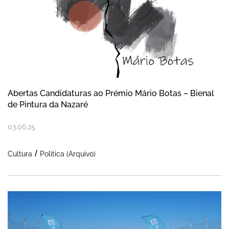
Abertas Candidaturas ao Prémio Mário Botas – Bienal
de Pintura da Nazaré
03
.
06
.
25
Cultura
Política (Arquivo)
SuperQuinas invadiram os areais da Naza