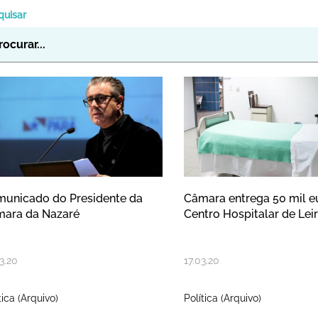
quisar
omunicado do Presidente da Câmar
Câmara entrega
unicado do Presidente da
Câmara entrega 50 mil e
ara da Nazaré
Centro Hospitalar de Leir
3
.
20
17
.
03
.
20
tica (Arquivo)
Política (Arquivo)