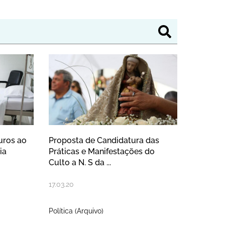
a da Nazaré
 50 mil euros ao Centro Hospitalar
Proposta de Candidatura d
uros ao
Proposta de Candidatura das
ia
Práticas e Manifestações do
Culto a N. S da ...
17
.
03
.
20
Política (Arquivo)