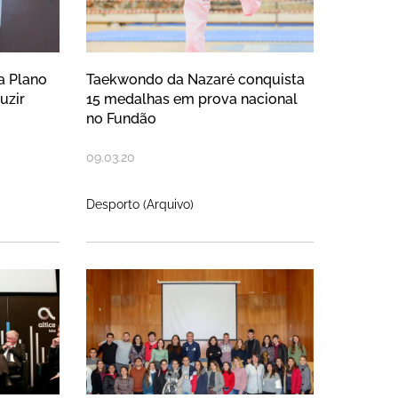
a Plano
Taekwondo da Nazaré conquista
uzir
15 medalhas em prova nacional
no Fundão
09
.
03
.
20
Desporto (Arquivo)
e alta hospitalar no Japão e cheg
dada da Altice Labs para debate s
Universidade Complutense 