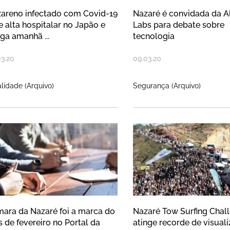
areno infectado com Covid-19
Nazaré é convidada da Al
e alta hospitalar no Japão e
Labs para debate sobre
ga amanhã ...
tecnologia
03
.
20
09
.
03
.
20
lidade (Arquivo)
Segurança (Arquivo)
mara da Nazaré foi a marca do mês
Nazaré Tow Sur
ara da Nazaré foi a marca do
Nazaré Tow Surfing Chal
 de fevereiro no Portal da
atinge recorde de visual