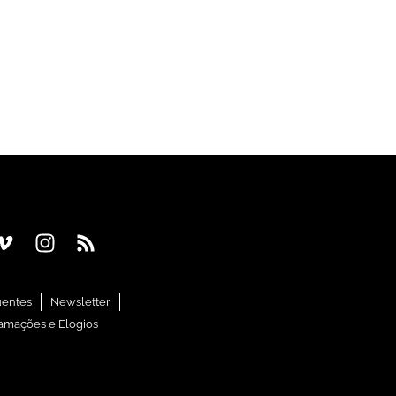
uentes
Newsletter
amações e Elogios