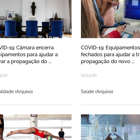
ID-19: Câmara encerra
COVID-19: Equipamentos
ipamentos para ajudar a
fechados para ajudar a tr
var a propagação do ...
propagação do novo ...
3
.
20
13
.
03
.
20
lidade (Arquivo)
Saúde (Arquivo)
 novos recordes pessoais para o C
Município da N