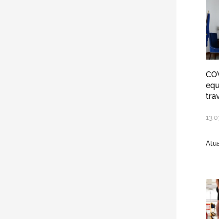
COV
equ
tra
13
.
0
Atua
12