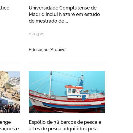
tice
Universidade Complutense de
Madrid inclui Nazaré em estudo
de mestrado de ...
07
.
03
.
20
Educação (Arquivo)
 de fevereiro no Portal da Queixa
fing Challenge atinge recorde de 
Espólio de 38 barcos de pe
lenge
Espólio de 38 barcos de pesca e
izações e
artes de pesca adquiridos pela