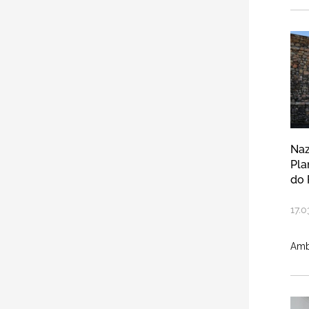
Na
Naz
Pla
do 
17
.
0
Amb
CO