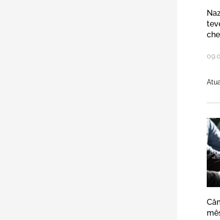
Naz
tev
che
09
.
Atua
Câ
Câm
mês