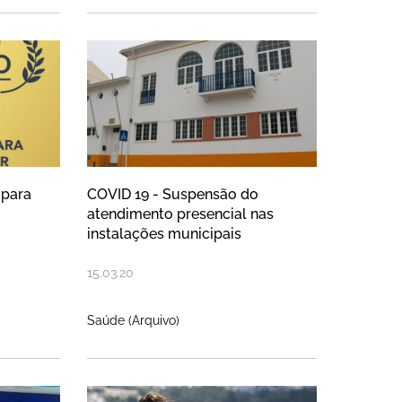
 desligando a iluminação do Forte 
to adiada para data a divulgar
COVID 19 - Suspensão do at
 para
COVID 19 - Suspensão do
atendimento presencial nas
instalações municipais
15
.
03
.
20
Saúde (Arquivo)
os para ajudar a travar a propaga
ipamentos fechados para ajudar a 
COVID-19: Nazaré anuncia 