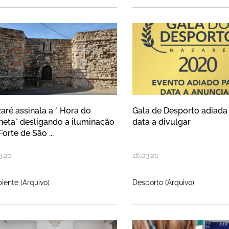
zaré assinala a " Hora do Planeta"
Gala de Despor
aré assinala a " Hora do
Gala de Desporto adiada
neta" desligando a iluminação
data a divulgar
Forte de São ...
3
.
20
16
.
03
.
20
iente (Arquivo)
Desporto (Arquivo)
VID-19: Câmara encerra equipament
COVID-19: Equ