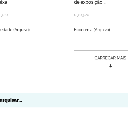
ixa
de exposição ...
03
.
20
03
.
03
.
20
iedade (Arquivo)
Economia (Arquivo)
CARREGAR MAIS