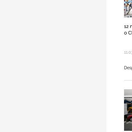
12 
o C
11
.
0
Desp
Na