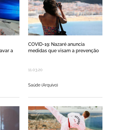
COVID-19: Nazaré anuncia
avar a
medidas que visam a prevenção
11
.
03
.
20
Saúde (Arquivo)
lube Naval da Nazaré
azaré ativa Plano de Contingência 
Taekwondo da Nazaré conq