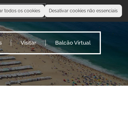
ar todos os cookies
Desativar cookies não essenciais
O que procura?
s
Visitar
Balcão Virtual