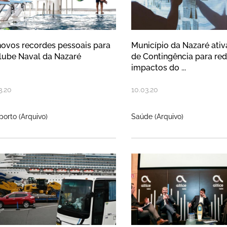
novos recordes pessoais para
Município da Nazaré ativ
lube Naval da Nazaré
de Contingência para red
impactos do ...
3
.
20
10
.
03
.
20
orto (Arquivo)
Saúde (Arquivo)
zareno infectado com Covid-19 tev
Nazaré é convi