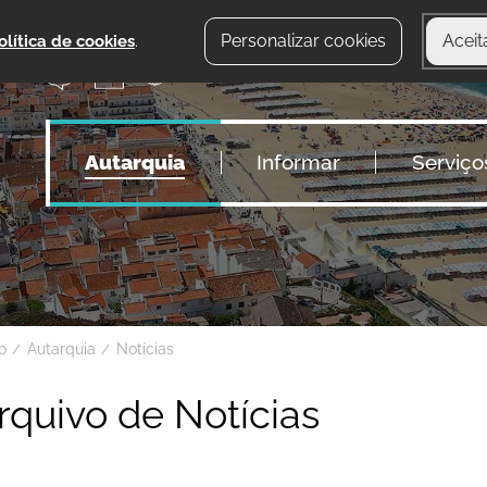
Personalizar cookies
Aceit
olítica de cookies
.
Autarquia
Informar
Serviço
io
Autarquia
Notícias
rquivo de Notícias