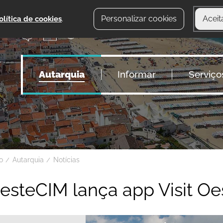
Personalizar cookies
Aceit
olítica de cookies
.
Autarquia
Informar
Serviço
io
Autarquia
Notícias
esteCIM lança app Visit Oe