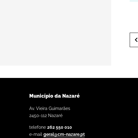
Município da Nazaré
Av. Vieira Guimarães
2450-112 Nazaré
telefone
262 550 010
e-mail
geral@cm-nazare.pt