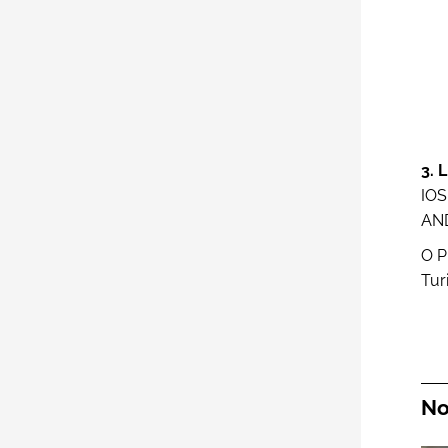
3.
IOS
AND
O P
Tur
No