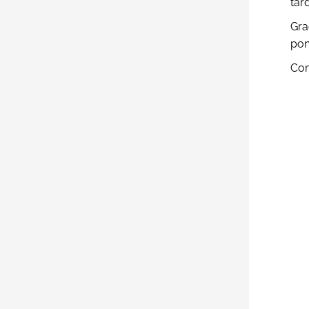
tar
Gra
pon
Com