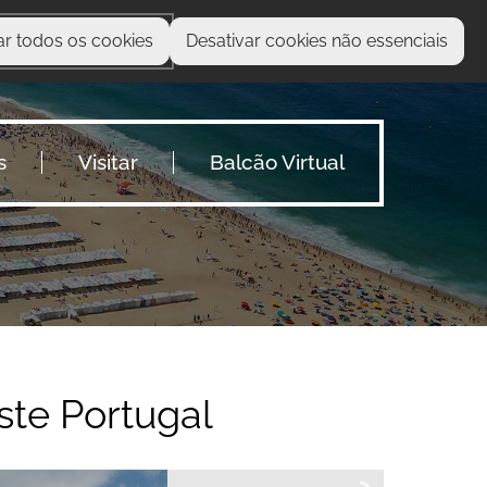
ar todos os cookies
Desativar cookies não essenciais
O que procura?
s
Visitar
Balcão Virtual
ste Portugal