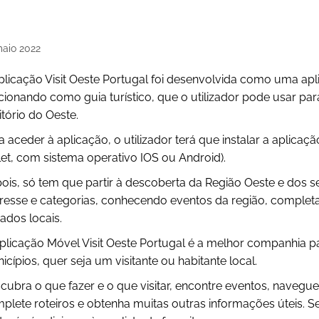
aio
2022
plicação Visit Oeste Portugal foi desenvolvida como uma apli
cionando como guia turístico, que o utilizador pode usar para
ritório do Oeste.
a aceder à aplicação, o utilizador terá que instalar a aplica
let, com sistema operativo IOS ou Android).
ois, só tem que partir à descoberta da Região Oeste e dos 
eresse e categorias, conhecendo eventos da região, completa
iados locais.
plicação Móvel Visit Oeste Portugal é a melhor companhia pa
icípios, quer seja um visitante ou habitante local.
cubra o que fazer e o que visitar, encontre eventos, navegue 
plete roteiros e obtenha muitas outras informações úteis. S