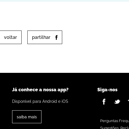
voltar
partilhar
Já conhece a nossa app?
Siga-nos
Disponível para Android e iOS
saiba mais
Perguntas Freq
Sugestões, Recl