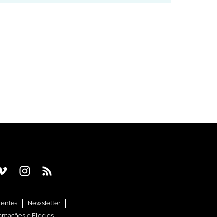
uentes
Newsletter
amações e Elogios