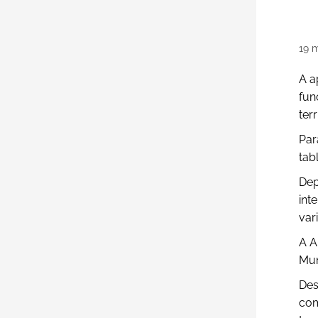
19
m
A a
fun
ter
Par
tab
Dep
int
var
A A
Mun
Des
com