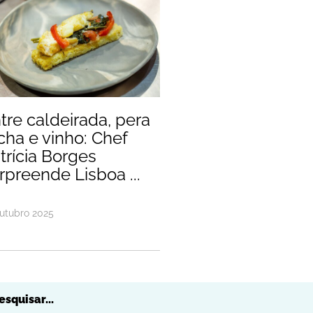
tre caldeirada, pera rocha e vinho: Chef
tre caldeirada, pera
cha e vinho: Chef
trícia Borges
rpreende Lisboa ...
utubro
2025