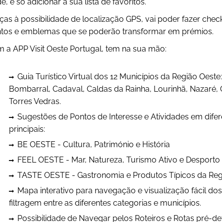
de, é só adicionar à sua lista de favoritos.
ças à possibilidade de localização GPS, vai poder fazer check
tos e emblemas que se poderão transformar em prémios.
 a APP Visit Oeste Portugal, tem na sua mão:
Guia Turístico Virtual dos 12 Municípios da Região Oest
Bombarral, Cadaval, Caldas da Rainha, Lourinhã, Nazaré,
Torres Vedras.
Sugestões de Pontos de Interesse e Atividades em dife
principais:
BE OESTE - Cultura, Património e História
FEEL OESTE - Mar, Natureza, Turismo Ativo e Desporto
TASTE OESTE - Gastronomia e Produtos Típicos da Reg
Mapa interativo para navegação e visualização fácil dos 
filtragem entre as diferentes categorias e municípios.
Possibilidade de Navegar pelos Roteiros e Rotas pré-def