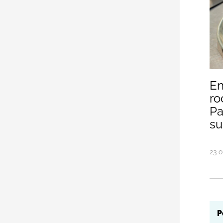
En
En
ro
Pa
su
23
o